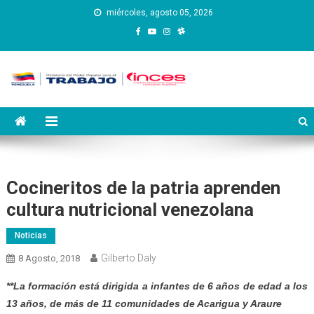
Saltar
miércoles, agosto 05, 2026
al
contenido
Instituto Nacional de
Inces
Capacitación y Educación
Socialista
Cocineritos de la patria aprenden
cultura nutricional venezolana
Noticias
Gilberto Daly
8 Agosto, 2018
**La formación está dirigida a infantes de 6 años de edad a los
13 años, de más de 11 comunidades de Acarigua y Araure