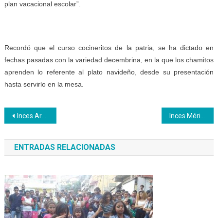
plan vacacional escolar”.
Recordó que el curso cocineritos de la patria, se ha dictado en
fechas pasadas con la variedad decembrina, en la que los chamitos
aprenden lo referente al plato navideño, desde su presentación
hasta servirlo en la mesa.
Navegación
Inces Aragua certificó a más de 150 trabajadores en Del Monte y Fitca
Inces Mérida presente en marcha en apoyo al Presidente Maduro
de
ENTRADAS RELACIONADAS
entradas