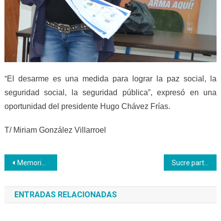
El desarme es una medida para lograr la paz social, la
“
seguridad social, la seguridad pública”, expresó en una
oportunidad del presidente Hugo Chávez Frías.
T/ Miriam González Villarroel
Navegación
Memoria de comandante Chávez conmemorada por segundo día consecutivo en Inces Trujillo
Sucre participa en actividades de la Semana de la Mujer
de
ENTRADAS RELACIONADAS
entradas