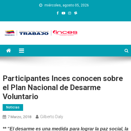
Saltar
miércoles, agosto 05, 2026
al
contenido
Instituto Nacional de
Inces
Capacitación y Educación
Socialista
Participantes Inces conocen sobre
el Plan Nacional de Desarme
Voluntario
Noticias
Gilberto Daly
7 Marzo, 2018
** “El desarme es una medida para lograr la paz social, la