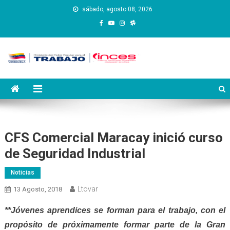
Saltar
sábado, agosto 08, 2026
al
contenido
Instituto Nacional de
Inces
Capacitación y Educación
Socialista
CFS Comercial Maracay inició curso
de Seguridad Industrial
Noticias
Ltovar
13 Agosto, 2018
**Jóvenes aprendices se forman para el trabajo, con el
propósito de próximamente formar parte de la Gran