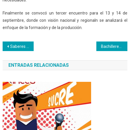
Finalmente se convocó un tercer encuentro para el 13 y 14 de
septiembre, donde con visión nacional y regionaln se analizará el
enfoque de la formación y de la producción.
Navegación
Saberes y experiencias de cocineras de la Patria fueron certificados por Inces Barinas
Bachilleres productivos en Aragua socializan sus haceres y saberes
de
ENTRADAS RELACIONADAS
entradas