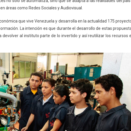
nces no solo se automatiza, sino que se adapta a las realidades del país
 en áreas como Redes Sociales y Audiovisual.
 económica que vive Venezuela y desarrolla en la actualidad 175 proyect
rmación. La intención es que durante el desarrollo de estas propuest
volver al instituto parte de lo invertido y así reutilizar los recursos 