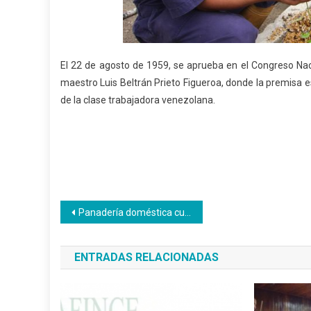
El 22 de agosto de 1959, se aprueba en el Congreso Nacio
maestro Luis Beltrán Prieto Figueroa, donde la premisa e
de la clase trabajadora venezolana.
Navegación
Panadería doméstica culmina con una muestra productiva
de
ENTRADAS RELACIONADAS
entradas