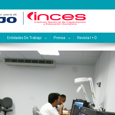
pacitación y Educación Socialis
Entidades De Trabajo
Prensa
Revista I + D