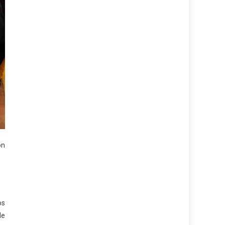
on
os
de