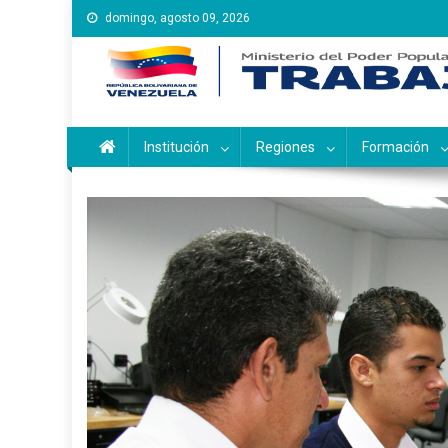
Saltar
domingo, agosto 09, 2026
al
contenido
Instituto Nacional de Ca
Inces
Institución
Regiones
Formación