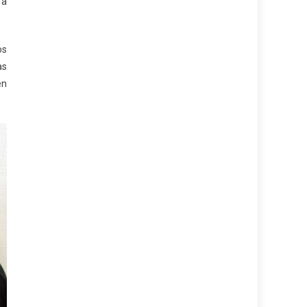
 a
os
as
en