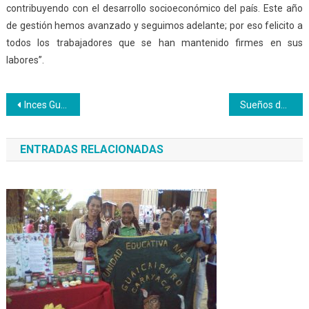
contribuyendo con el desarrollo socioeconómico del país.
E
ste año
de gestión hemos avanzado y seguimos adelante; por eso felicito a
todos los trabajadores que se han mantenido firmes en sus
labores”.
Navegación
Inces Guárico celebra el 59° aniversario de la institución
Sueños de Juventud N°6
de
ENTRADAS RELACIONADAS
entradas