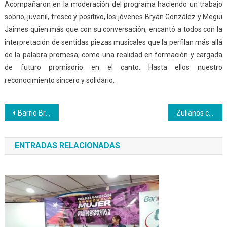
Acompañaron en la moderación del programa haciendo un trabajo
sobrio, juvenil, fresco y positivo, los jóvenes Bryan González y Megui
Jaimes quien más que con su conversación, encantó a todos con la
interpretación de sentidas piezas musicales que la perfilan más allá
de la palabra promesa; como una realidad en formación y cargada
de futuro promisorio en el canto. Hasta ellos nuestro
reconocimiento sincero y solidario.
Navegación
Barrio Bruzual y el Inces desarrollan proyecto agroecológico, cultural y deportivo
Zulianos celebraron el 59 aniversario del Inces
de
ENTRADAS RELACIONADAS
entradas