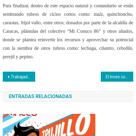
Para finalizar, dentro de este espacio natural y comunitario se están
sembrando rubros de ciclos cortos como: maíz, quinchoncho,
caraotas, frijol vallo, entre otros; donados por parte de la alcaldía de
Caracas, plántulas del colectivo “Mi Conuco 86” y otros aliados,
donde se plantea reinvertir los recursos y aprovechar su potencial
con la siembra de otros rubros como: lechuga, cilantro, cebollín,
perejil y pepino.
Navegación
Trabajadores del Inces Vargas reciben formación en Higiene y Manipulación de Alimentos
El Inces como centro de oportunidades para el talento artístico
de
ENTRADAS RELACIONADAS
entradas