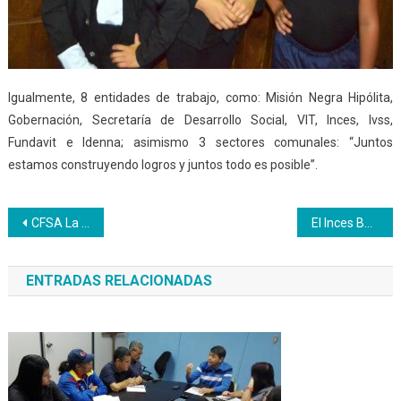
Igualmente, 8 entidades de trabajo, como: Misión Negra Hipólita,
Gobernación, Secretaría de Desarrollo Social, VIT, Inces, Ivss,
Fundavit e Idenna; asimismo 3 sectores comunales: “Juntos
estamos construyendo logros y juntos todo es posible”.
Navegación
CFSA La Azulita activa Unidad de Producción de Lácteos utilizando el cuajo artesanal
El Inces Bolívar sostiene encuentro interinstitucional para impulsar la producción agrícola
de
ENTRADAS RELACIONADAS
entradas