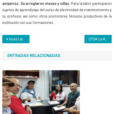
amperios. Se arreglaron mesas y sillas.
Para la labor participaron
sujetos de aprendizaje del curso de electricidad de mantenimiento y
su profesor, así como otros promotores técnicos productivos de la
institución con sus formaciones.
Navegación
Inces Lara hace su aporte al plan Regreso a Clases
CFSA La Azulita activa Unidad de Producción de Lácteos utilizando el cuajo artesanal
de
ENTRADAS RELACIONADAS
entradas