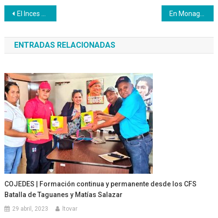
Navegación
El Inces Bolívar se une al plan Esta es mi Escuela
En Monagas se realizó asamblea general con la Juventud inces
de
ENTRADAS RELACIONADAS
entradas
COJEDES | Formación continua y permanente desde los CFS
Batalla de Taguanes y Matías Salazar
29 abril, 2023
ltovar