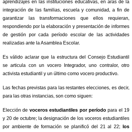
aprendizajes en las instituciones educativas, en aras de la
integración de las familias, escuela y comunidad, a fin de
garantizar las transformaciones que ellos requieran,
respondiendo por la e
labora
ción
y presenta
ción de
informes
de gestión por cada per
í
odo escolar de las actividades
realizadas ante la
A
samblea
E
scolar.
E
s válido aclarar que la estructura del Consejo Estudiantil
se articula con un
vocero
Integrador, un
o
contralor,
otro
activista estudiantil y un últ
i
mo como vocero productivo.
Las fechas previstas para las restantes elecciones, es decir,
para las otras instancias, son como siguen:
Elección de
v
oceros
e
studiantiles por per
í
odo
para el 19
y 20 de octubre; la designación
de
los v
oceros
e
studiantiles
por
a
mbiente de formación
se planificó del
21
al
22;
los