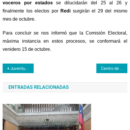
voceros por estados
se dilucidarán del 25 al 26 y
finalmente los electos por
Redi
surgirán el 29 del mismo
mes
de octubre.
Para concluir se nos informó que la Comisión Electoral,
máxima instancia en estos procesos,
se conformará el
venidero 15 de octubre.
Navegación
Juventud Productiva Inces Sucre presentó propuestas para Proyecto de Ley Chamba
Centro de Formación Socialista Los Ruices genera su primera factura
de
ENTRADAS RELACIONADAS
entradas