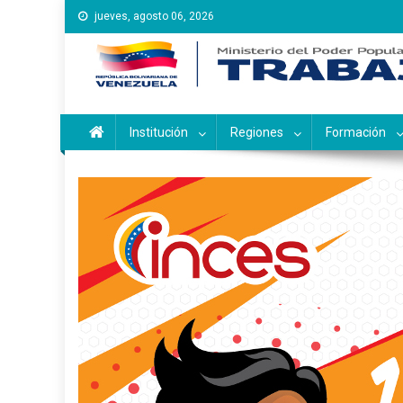
Saltar
jueves, agosto 06, 2026
al
contenido
Instituto Nacional de Ca
Inces
Institución
Regiones
Formación