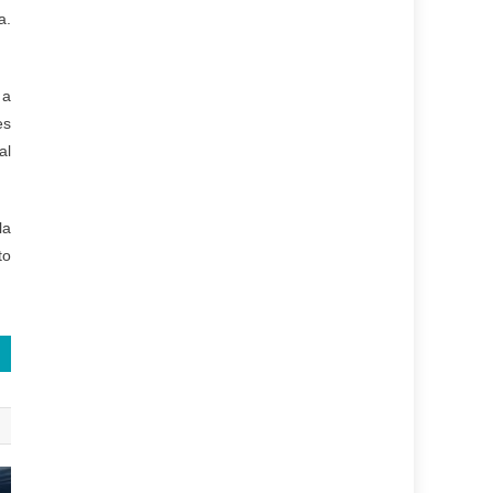
a.
 a
es
al
la
to