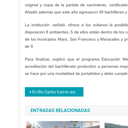
original y copia de la partida de nacimiento, certifica
Añadió además que este año egresaron 49 bachilleres y
La institución -señaló- ofrece a los zulianos la posibi
disposición 8 ambientes, 5 de ellos están dentro de los 
de los municipios Mara, San Francisco y Maracaibo y pr
de 9.
Para finalizar, explicó que el programa Educación M
acreditación del bachillerato productivo a personas ma
se hace por una modalidad de portafolios y debe cumplir
Navegación
En Río Caribe fueron acreditados 132 compatriotas
de
ENTRADAS RELACIONADAS
entradas