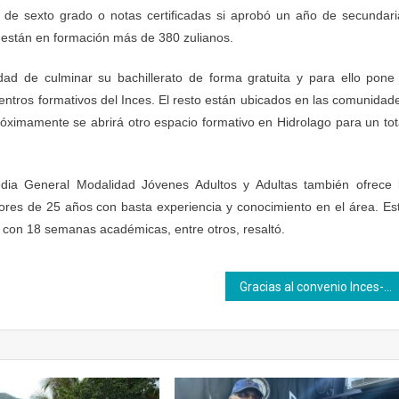
do de sexto grado o notas certificadas si aprobó un año de secundari
 están en formación más de 380 zulianos.
lidad de culminar su bachillerato de forma gratuita y para ello pone
centros formativos del Inces. El resto están ubicados en las comunidad
óximamente se abrirá otro espacio formativo en Hidrolago para un tot
edia General Modalidad Jóvenes Adultos y Adultas también ofrece 
yores de 25 años con basta experiencia y conocimiento en el área. Es
 con 18 semanas académicas, entre otros, resaltó.
Gracias al convenio Inces-Minaguas 13 trabajadores de Hidrolago acreditaron sus saberes