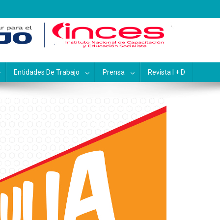
pacitación y Educación Socialis
Entidades De Trabajo
Prensa
Revista I + D