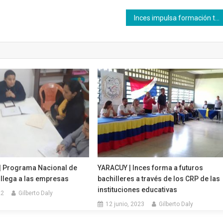
Inces impulsa formación técnica en Nueva Esparta
 Programa Nacional de
YARACUY | Inces forma a futuros
 llega a las empresas
bachilleres a través de los CRP de las
instituciones educativas
22
Gilberto Daly
12 junio, 2023
Gilberto Daly