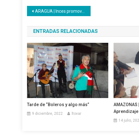
Navegación
ARAGUA | Inces promovió la inclusión mediante muestras artísticas y plásticas
de
ENTRADAS RELACIONADAS
entradas
Tarde de “Boleros y algo más”
AMAZONAS |
Aprendizaje
9 diciembre, 2022
ltovar
14 julio, 20