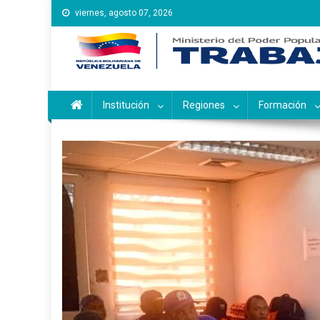
Saltar
viernes, agosto 07, 2026
al
contenido
Instituto Nacional de Ca
Inces
Institución
Regiones
Formación