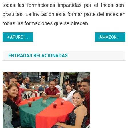
todas las formaciones impartidas por el Inces son
gratuitas. La invitación es a formar parte del Inces en
todas las formaciones que se ofrecen.
Navegación
APURE | Inces y Ministerio de Agricultura Productiva y Tierras impulsan la agricultura orgánica en Biruaca
AMAZONAS | Inces fortalece alianzas en un encuentro estratégico con Gas Comunal
de
ENTRADAS RELACIONADAS
entradas