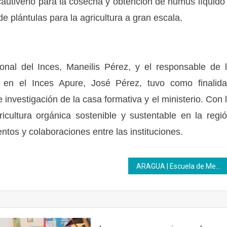
 cautiverio para la cosecha y obtención de humus líquido
e plántulas para la agricultura a gran escala.
onal del Inces, Maneilis Pérez, y el responsable de 
 en el Inces Apure, José Pérez, tuvo como finalid
investigación de la casa formativa y el ministerio. Con 
icultura orgánica sostenible y sustentable en la regi
ntos y colaboraciones entre las instituciones.
ARAGUA | Escuela de Medios y Comunicación Inces ofreció taller de guion audiovisual