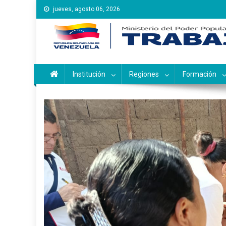
Saltar
jueves, agosto 06, 2026
al
contenido
Instituto Nacional de Ca
Inces
Institución
Regiones
Formación