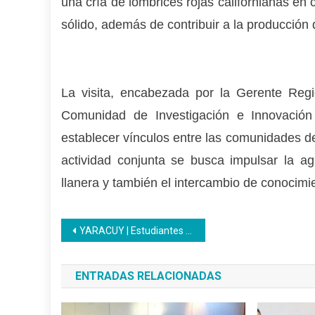
una cría de lombrices rojas californianas en
sólido, además de contribuir a la producción d
La visita, encabezada por la Gerente Regi
Comunidad de Investigación e Innovación
establecer vínculos entre las comunidades de 
actividad conjunta se busca impulsar la agr
llanera y también el intercambio de conocimie
Navegación
YARACUY | Estudiantes de la UNES reciben capacitación a través del Inces
de
ENTRADAS RELACIONADAS
entradas