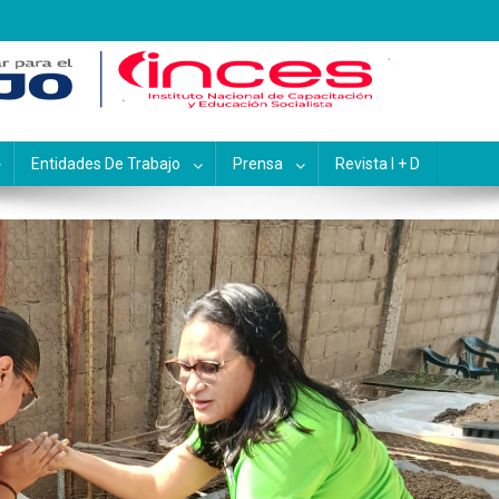
pacitación y Educación Socialis
Entidades De Trabajo
Prensa
Revista I + D