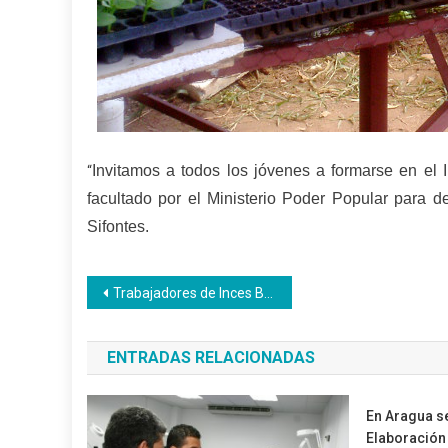
Invitamos a todos los jóvenes a formarse en el I
“
facultado por el Ministerio Poder Popular para 
Sifontes.
Navegación
Trabajadores de Inces Barinas adquieren uniformes escolares
de
ENTRADAS RELACIONADAS
entradas
En Aragua se 
Elaboración