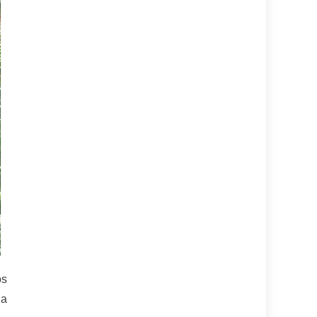
os
la