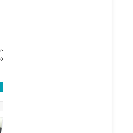
te
gó