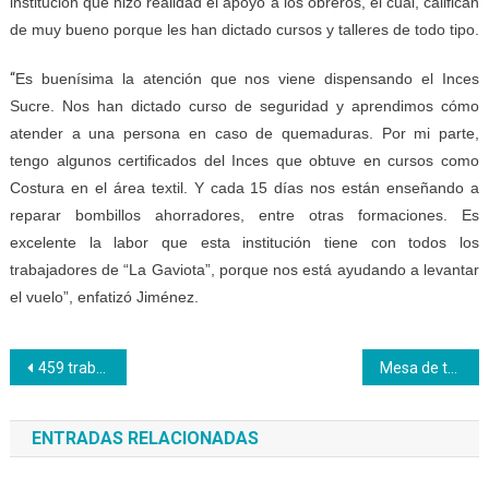
institución que hizo realidad el apoyo a los obreros, el cual, califican
de muy bueno porque les han dictado cursos y talleres de todo tipo.
“
Es buenísima la atención que nos viene dispensando el Inces
Sucre. Nos han dictado curso de seguridad y aprendimos cómo
atender a una persona en caso de quemaduras. Por mi parte,
tengo algunos certificados del Inces que obtuve en cursos como
Costura en el área textil. Y cada 15 días nos están enseñando a
reparar bombillos ahorradores, entre otras formaciones. Es
excelente la labor que esta institución tiene con todos los
trabajadores de “La Gaviota”, porque nos está ayudando a levantar
el vuelo”, enfatizó Jiménez.
Navegación
459 trabajadores fueron acreditados por Inces Sucre
Mesa de trabajo se constituye para ejecutar, controlar y evaluar convenio entre Inces y CNAC
de
ENTRADAS RELACIONADAS
entradas