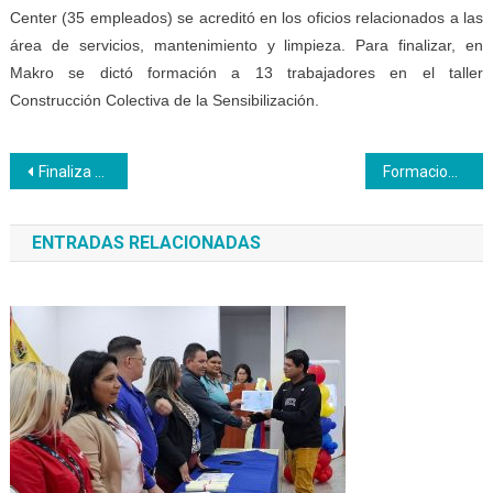
Center (35 empleados) se acreditó en los oficios relacionados a las
área de servicios, mantenimiento y limpieza. Para finalizar, en
Makro se dictó formación a 13 trabajadores en el taller
Construcción Colectiva de la Sensibilización.
Navegación
Finaliza formación en el área automotriz en el CFS Huayra
Formaciones de Inces contribuyen a que “La Gaviota” remonte el vuelo productivo
de
ENTRADAS RELACIONADAS
entradas