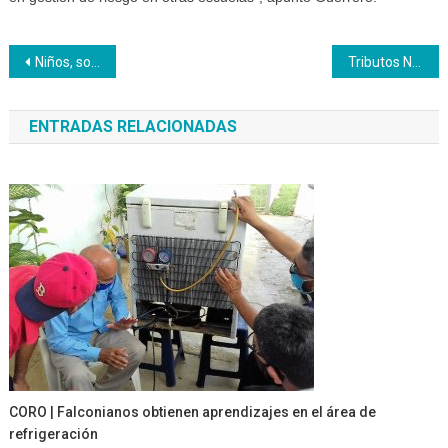
Navegación
Niños, sonrisas y colores para conmemorar la Resistencia Indígena
Tributos Nueva Esparta realiza operativo para divulgar información sobre Solvencia Inces
de
ENTRADAS RELACIONADAS
entradas
CORO | Falconianos obtienen aprendizajes en el área de
refrigeración