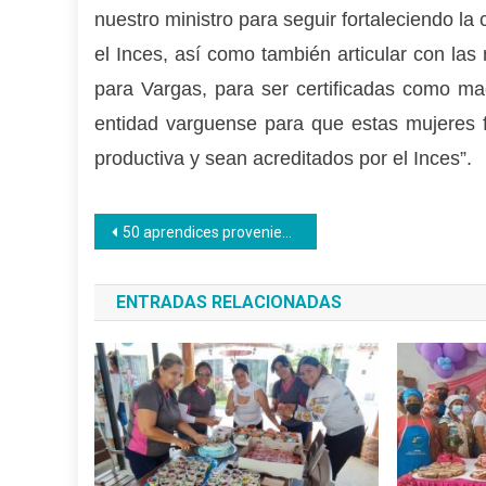
nuestro ministro para seguir fortaleciendo la 
el Inces, así como también articular con la
para Vargas, para ser certificadas como ma
entidad varguense para que estas mujeres
productiva y sean acreditados por el Inces”.
Navegación
50 aprendices provenientes de la Gran Misión Chamba Juvenil se incorporan al PNA
de
ENTRADAS RELACIONADAS
entradas