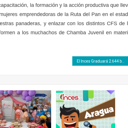
capacitación, la formación y la acción productiva que lle
s mujeres emprendedoras de la Ruta del Pan en el esta
estras panaderas, y enlazar con los distintos CFS de 
 formen a los muchachos de Chamba Juvenil en mater
El Inces Graduará 2.644 bachilleres con perfil productivo