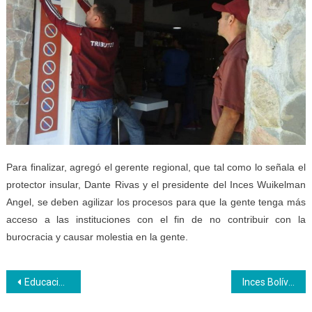
Para finalizar, agregó el gerente regional, que tal como lo señala el
protector insular, Dante Rivas y el presidente del Inces Wuikelman
Angel, se deben agilizar los procesos para que la gente tenga más
acceso a las instituciones con el fin de no contribuir con la
burocracia y causar molestia en la gente.
Navegación
Educación Técnica venezolana muestra logros y retos para el año escolar 2018 – 2019
Inces Bolívar incrementa la matrícula de Bachiller Productivo con 700 estudiantes
de