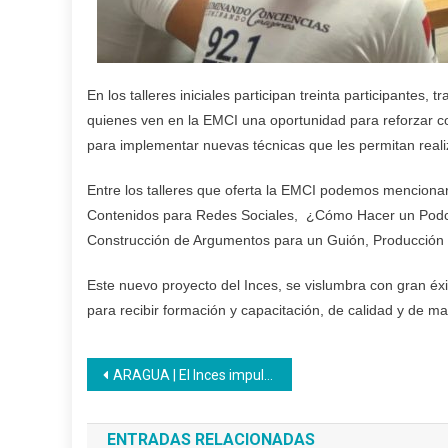
En los talleres iniciales participan treinta participantes
quienes ven en la EMCI una oportunidad para reforzar con
para implementar nuevas técnicas que les permitan reali
Entre los talleres que oferta la EMCI podemos mencionar
Contenidos para Redes Sociales, ¿Cómo Hacer un Podcas
Construcción de Argumentos para un Guión, Producción ra
Este nuevo proyecto del Inces, se vislumbra con gran éxit
para recibir formación y capacitación, de calidad y de ma
Navegación
ARAGUA | El Inces impulsó la formación técnica con innovadoras estrategias
de
ENTRADAS RELACIONADAS