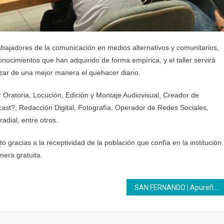
, trabajadores de la comunicación en medios alternativos y comunitarios,
ocimientos que han adquirido de forma empírica, y el taller servirá
zar de una mejor manera el quehacer diario.
 Oratoria, Locución, Edición y Montaje Audiovisual, Creador de
t?, Redacción Digital, Fotografía, Operador de Redes Sociales,
dial, entre otros.
o gracias a la receptividad de la población que confía en la institución
nera gratuita.
SAN FERNANDO | Apureñas se certifican gracias al Inces y a la Gran Misión Venezuela Mujer