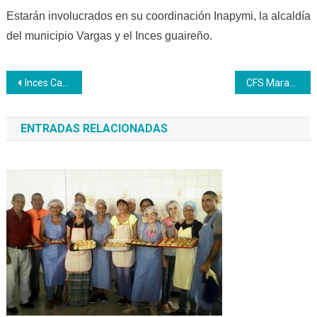
Estarán involucrados en su coordinación Inapymi, la alcaldía
del municipio Vargas y el Inces guaireño.
Navegación
Inces Carabobo participó en la Conformación de las Mesas Técnicas Ecosocialista
CFS Maracay comercializa jarabe de llantén como proyecto productivo
de
ENTRADAS RELACIONADAS
entradas