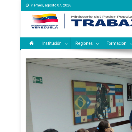
Saltar
viernes, agosto 07, 2026
al
contenido
Instituto Nacional de Ca
Inces
Institución
Regiones
Formación