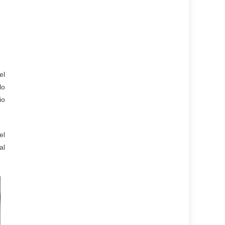
el
lo
io
el
al