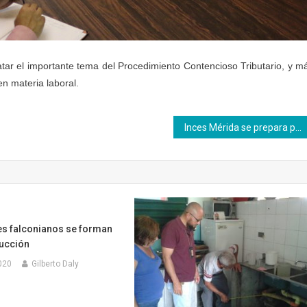
atar el importante tema del Procedimiento Contencioso Tributario, y m
n materia laboral.
Inces Mérida se prepara para reparar mesas – sillas de escuelas y liceos
 falconianos se forman
ducción
020
Gilberto Daly