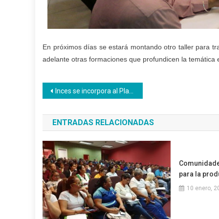
En próximos días se estará montando otro taller para tr
adelante otras formaciones que profundicen la temática e
Navegación
Inces se incorpora al Plan Nacional de Abordaje de Conucos Escolares
de
ENTRADAS RELACIONADAS
entradas
Comunidades
para la pro
10 enero, 2