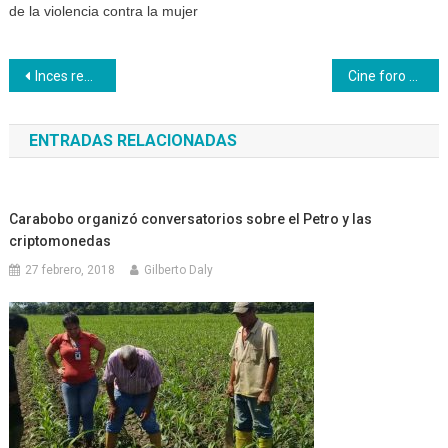
de la violencia contra la mujer
Navegación
Inces repara mesas – sillas de escuelas técnicas de Barquisimeto
Cine foro sobre la vida y obra de Simón Rodríguez
de
ENTRADAS RELACIONADAS
entradas
Carabobo organizó conversatorios sobre el Petro y las
criptomonedas
27 febrero, 2018
Gilberto Daly