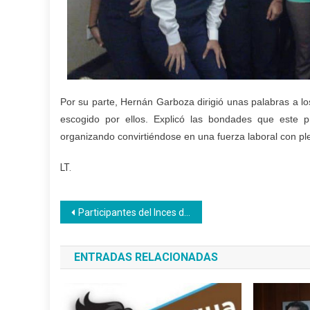
Por su parte, Hernán Garboza dirigió unas palabras a lo
escogido por ellos. Explicó las bondades que este 
organizando convirtiéndose en una fuerza laboral con p
LT.
Navegación
Participantes del Inces donaron 50 panes a los abuelos del Hogar San Rafael de la Montaña
de
ENTRADAS RELACIONADAS
entradas