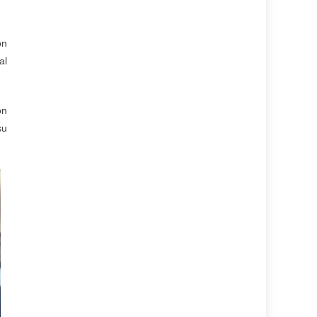
ón
al
on
su