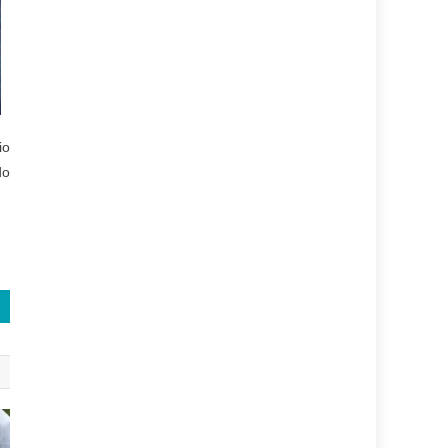
io
do