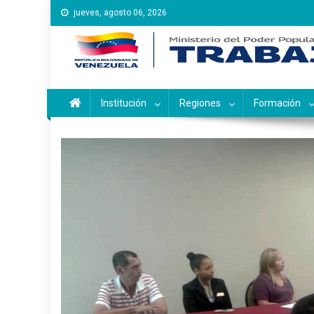
Saltar
jueves, agosto 06, 2026
al
contenido
Instituto Nacional de Ca
Inces
Institución
Regiones
Formación