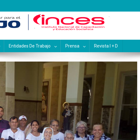
pacitación y Educación Socialis
Entidades De Trabajo
Prensa
Revista I + D