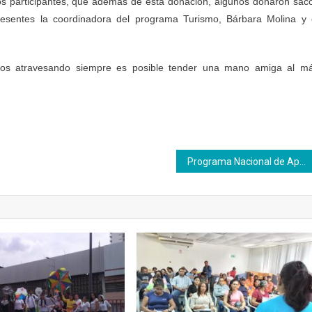
 los participantes, que además de esta donación, algunos donaron sac
esentes la coordinadora del programa Turismo, Bárbara Molina y 
amos atravesando siempre es posible tender una mano amiga al m
Programa Nacional de Aprendizaje inicia formación Servicio de Restaurante