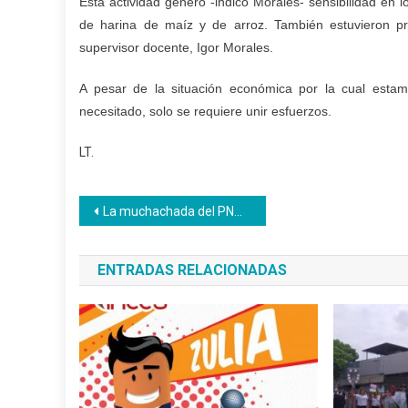
Esta actividad generó -indicó Morales- sensibilidad en
de harina de maíz y de arroz. También estuvieron pr
supervisor docente, Igor Morales.
A pesar de la situación económica por la cual est
necesitado, solo se requiere unir esfuerzos.
LT.
Navegación
La muchachada del PNA inicia la reestructuración de más de 130 mesas-sillas en Maracay
de
ENTRADAS RELACIONADAS
entradas