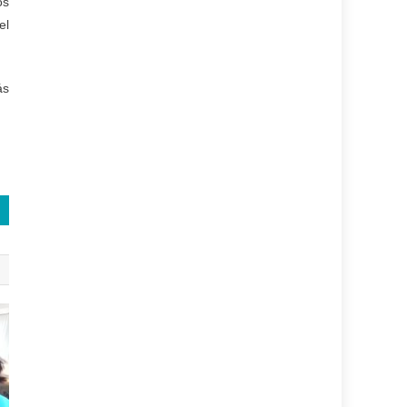
os
el
ás