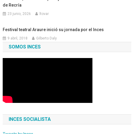
de Recría
23 junio, 2026
ltovar
Festival teatral Araure inició su jornada por el Inces
9 abril, 2018
Gilberto Daly
SOMOS INCES
INCES SOCIALISTA
Tweets by Inces