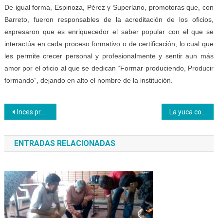
De igual forma, Espinoza, Pérez y Superlano, promotoras que, con
Barreto, fueron responsables de la acreditación de los oficios,
expresaron que es enriquecedor el saber popular con el que se
interactúa en cada proceso formativo o de certificación, lo cual que
les permite crecer personal y profesionalmente y sentir aun más
amor por el oficio al que se dedican “Formar produciendo, Producir
formando”, dejando en alto el nombre de la institución.
Navegación
Inces presente en la Expo-Portuguesa
La yuca continua ganando espacios en las cocinas de nuestras escuelas
de
ENTRADAS RELACIONADAS
entradas