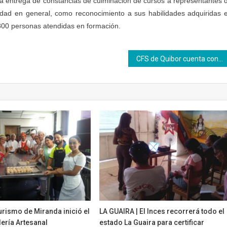
r la entrega de constancias de culminación de cursos a representantes 
idad en general, como reconocimiento a sus habilidades adquiridas 
n 800 personas atendidas en formación.
CFS de Quibor cuenta con una panadería comunitaria
rismo de Miranda inició el
LA GUAIRA | El Inces recorrerá todo el
ería Artesanal
estado La Guaira para certificar