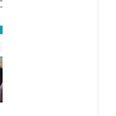
de
en