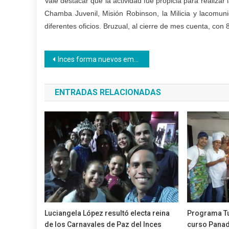
Vale destacar que la actividad fue propicia para realiza
Chamba Juvenil, Misión Robinson, la Milicia y lacomun
diferentes oficios. Bruzual, al cierre de mes cuenta, co
Navegación
Inces forma nuevos emprendedores que apuestan al desarrollo textil de la región larense
de
ENTRADAS RELACIONADAS
entradas
Luciangela López resultó electa reina
Programa Tu
de los Carnavales de Paz del Inces
curso Panad