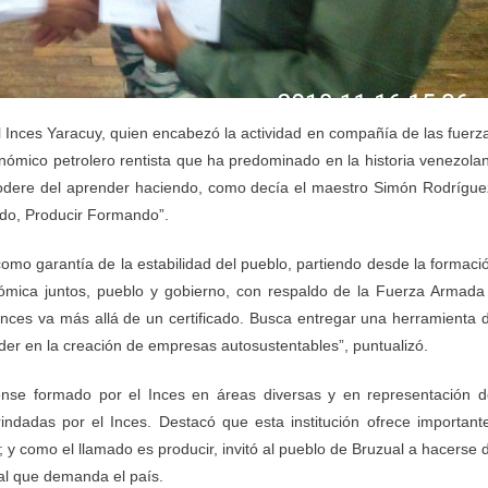
l Inces Yaracuy, quien encabezó la actividad en compañía de las fuerz
nómico petrolero rentista que ha predominado en la historia venezola
odere del aprender haciendo, como decía el maestro Simón Rodrígue
ndo, Producir Formando”.
 como garantía de la estabilidad del pueblo, partiendo desde la formaci
ómica juntos, pueblo y gobierno, con respaldo de la Fuerza Armada
 Inces va más allá de un certificado. Busca entregar una herramienta 
ender en la creación de empresas autosustentables”, puntualizó.
ense formado por el Inces en áreas diversas y en representación d
indadas por el Inces. Destacó que esta institución ofrece important
y como el llamado es producir, invitó al pueblo de Bruzual a hacerse 
al que demanda el país.