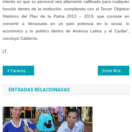
interés en que su personal sea altamente calificado para cualquier
función dentro de la institución, cumpliendo con el Tercer Objetivo
Histórico del Plan de la Patria 2013 – 2019, que consiste en
convertir a Venezuela en un país potencia en lo social, lo
económico y lo político dentro de América Latina y el Caribe”,
concluyó Calderón.
LT.
Navegación
Yaracuy continua jornada formativa de brigadas escolares de mantenimiento escolar
Inces Anzoátegui recuperó 1.268 mesas-sillas de 6 municipios del estado
de
ENTRADAS RELACIONADAS
entradas