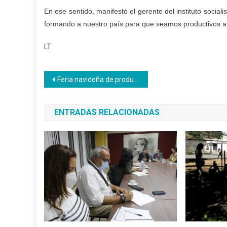
En ese sentido, manifestó el gerente del instituto soci
formando a nuestro país para que seamos productivos a 
LT
Navegación
Feria navideña de productores del poder popular movilizó a emprendedores comunales
de
ENTRADAS RELACIONADAS
entradas