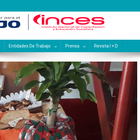
pacitación y Educación Socialis
Entidades De Trabajo
Prensa
Revista I + D