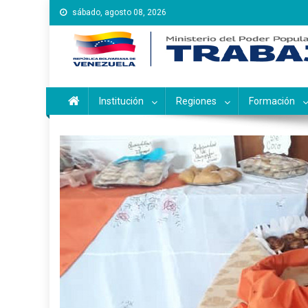
Saltar
sábado, agosto 08, 2026
al
contenido
Instituto Nacional de Ca
Inces
Institución
Regiones
Formación