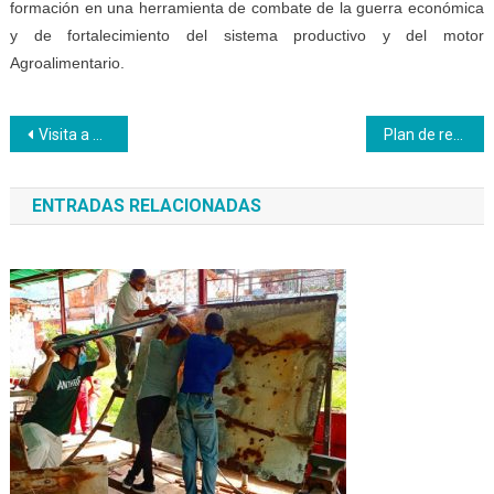
formación en una herramienta de combate de la guerra económica
y de fortalecimiento del sistema productivo y del motor
Agroalimentario.
Navegación
Visita a Huayra Tv concluye con planes de integración comunicacional
Plan de recuperación de mesas sillas escolares avanza en Inces Barinas
de
ENTRADAS RELACIONADAS
entradas