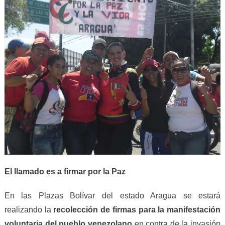
El llamado es a firmar por la Paz
En las Plazas Bolívar del estado Aragua se estará
realizando la
recolección de firmas
para la manifestación
voluntaria del pueblo venezolano
en contra de la invasión