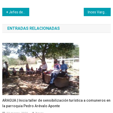
Navegación
Jefes de CFS construyen plan productivo en Carabobo
Inces Vargas entrega primer lote de mesas – sillas reparadas
de
ENTRADAS RELACIONADAS
entradas
ARAGUA | Inicia taller de sensibilización turística a comuneros en
la parroquia Pedro Arévalo Aponte