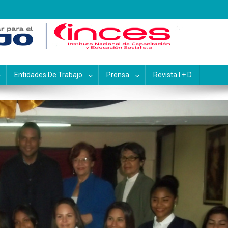
pacitación y Educación Socialis
Entidades De Trabajo
Prensa
Revista I + D