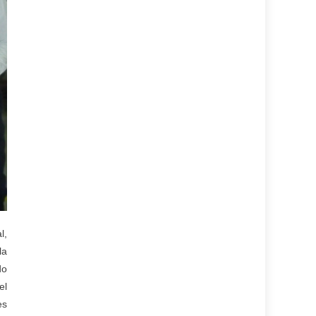
l,
la
do
el
es