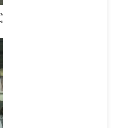
ta
es