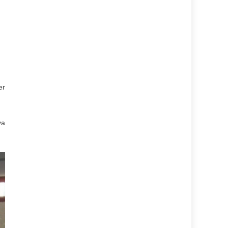
er
va