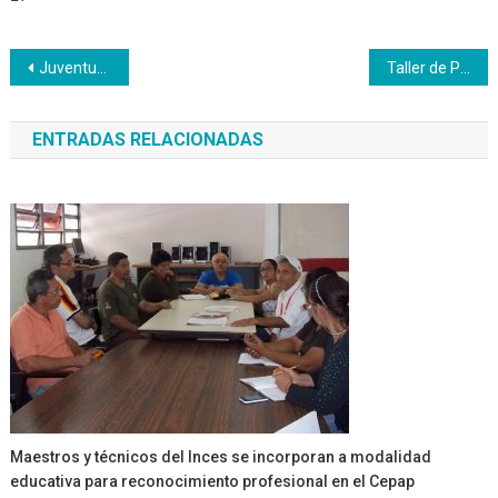
Navegación
Juventud de bachilleres productivos avanza en Inces Lara
Taller de Plantas Medicinales como parte de la formación en agroecología desde el CFS Cagua
de
ENTRADAS RELACIONADAS
entradas
Maestros y técnicos del Inces se incorporan a modalidad
educativa para reconocimiento profesional en el Cepap