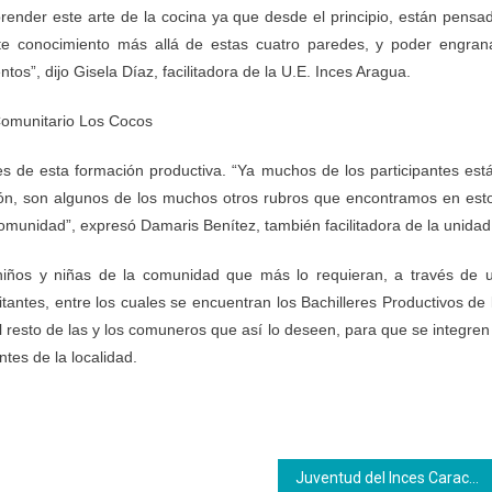
render este arte de la cocina ya que desde el principio, están pensa
te conocimiento más allá de estas cuatro paredes, y poder engran
tos”, dijo Gisela Díaz, facilitadora de la U.E. Inces Aragua.
 Comunitario Los Cocos
es de esta formación productiva. “Ya muchos de los participantes est
tón, son algunos de los muchos otros rubros que encontramos en est
comunidad”, expresó Damaris Benítez, también facilitadora de la unidad
niños y niñas de la comunidad que más lo requieran, a través de 
ntes, entre los cuales se encuentran los Bachilleres Productivos de 
l resto de las y los comuneros que así lo deseen, para que se integren
ntes de la localidad.
Juventud del Inces Caracas prepara certamen para elegir a las madrinas y padrinos del carnaval