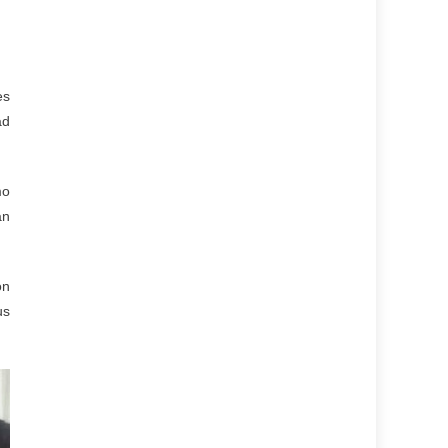
es
ad
mo
án
on
us