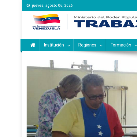
Saltar
jueves, agosto 06, 2026
al
contenido
Instituto Nacional de Ca
Inces
Institución
Regiones
Formación