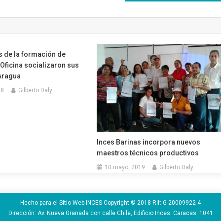
s de la formación de
Oficina socializaron sus
Aragua
18
Gilberto Daly
Inces Barinas incorpora nuevos
maestros técnicos productivos
10 mayo, 2019
Gilberto Daly
Hecho para el Sitio Web INCES Copyright © 2018 Rif: G-20009922-4
Dirección: Av. Nueva Granada con calle Chile, Edificio Inces. Caracas. 1041