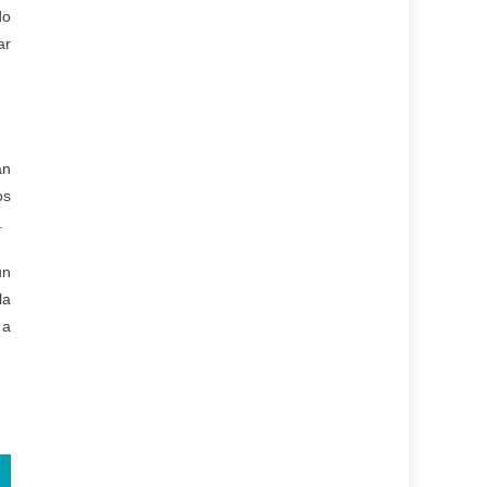
do
ar
án
os
.
un
la
 a