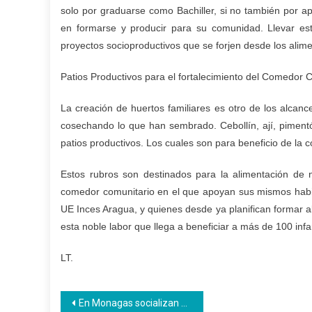
solo por graduarse como Bachiller, si no también por ap
en formarse y producir para su comunidad. Llevar es
proyectos socioproductivos que se forjen desde los alimen
Patios Productivos para el fortalecimiento del Comedor
La creación de huertos familiares es otro de los alcanc
cosechando lo que han sembrado. Cebollín, ají, pimen
patios productivos. Los cuales son para beneficio de la 
Estos rubros son destinados para la alimentación de 
comedor comunitario en el que apoyan sus mismos habita
UE Inces Aragua, y quienes desde ya planifican formar a
esta noble labor que llega a beneficiar a más de 100 infa
LT.
Navegación
En Monagas socializan orientación para la incorporación de 250 mil aprendices