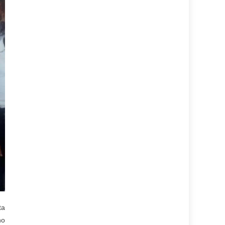
ta
no