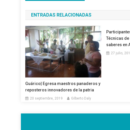
de
ENTRADAS RELACIONADAS
entradas
Participante
Técnicas de 
saberes en 
27 julio, 20
Guárico| Egresa maestros panaderos y
reposteros innovadores de la patria
20 septiembre, 2019
Gilberto Daly