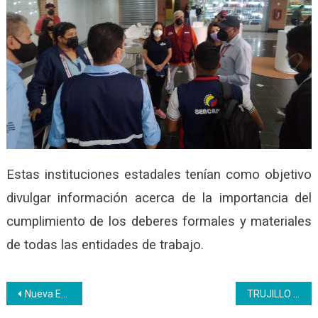
Estas instituciones estadales tenían como objetivo
divulgar información acerca de la importancia del
cumplimiento de los deberes formales y materiales
de todas las entidades de trabajo.
Navegación
Nueva Esparta | Fueron formados 20 trabajadores para el turismo neoespartano
TRUJILLO | Panadería Doméstica: Una actividad prodcutiva de mucha aceptabilidad