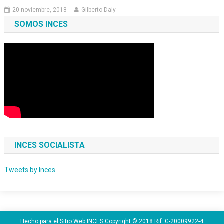
20 noviembre, 2018
Gilberto Daly
SOMOS INCES
INCES SOCIALISTA
Tweets by Inces
Hecho para el Sitio Web INCES Copyright © 2018 Rif: G-20009922-4