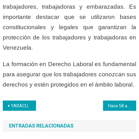
trabajadores, trabajadoras y embarazadas. Es
importante destacar que se utilizaron bases
constitucionales y legales que garantizan la
protección de los trabajadores y trabajadoras en
Venezuela.
La formación en Derecho Laboral es fundamental
para asegurar que los trabajadores conozcan sus
derechos y estén protegidos en el ámbito laboral.
Navegación
YARACUY | Con diversas actividades se celebra la semana del Aprendiz Inces
Hace 58 años a los jóvenes se les abrió una ventana hacia el conocimiento práctico y el mundo laboral
de
ENTRADAS RELACIONADAS
entradas