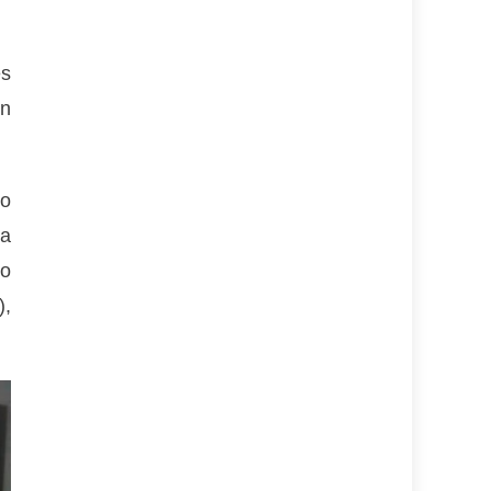
es
en
io
la
io
),