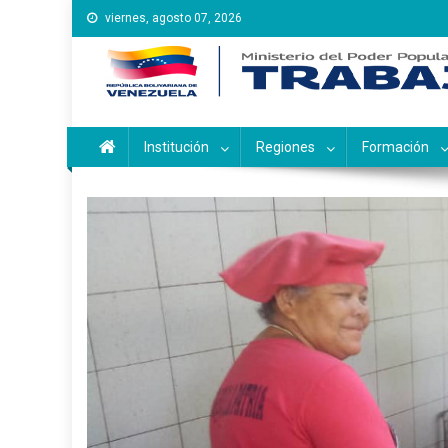
Saltar
viernes, agosto 07, 2026
al
contenido
Instituto Nacional de Ca
Inces
Institución
Regiones
Formación