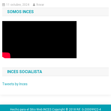
11 octubre, 2024
ltovar
SOMOS INCES
INCES SOCIALISTA
Tweets by Inces
Hecho para el Sitio Web INCES Copyright © 2018 Rif: G-20009922-4