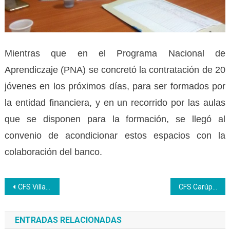
Mientras que en el Programa Nacional de
Aprendiczaje (PNA) se concretó la contratación de 20
jóvenes en los próximos días, para ser formados por
la entidad financiera, y en un recorrido por las aulas
que se disponen para la formación, se llegó al
convenio de acondicionar estos espacios con la
colaboración del banco.
Navegación
CFS Villa de Cura certifica saberes para el emprendimiento productivo de las mujeres aragüeñas
CFS Carúpano está a la orden de Corpoelec para apoyar por contingencia eléctrica
de
ENTRADAS RELACIONADAS
entradas