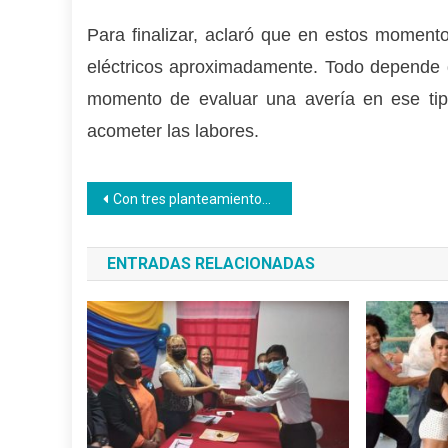
Para finalizar, aclaró que en estos moment
eléctricos aproximadamente. Todo depende de 
momento de evaluar una avería en ese tip
acometer las labores.
Navegación
Con tres planteamientos productivos inició encuentro con el Banco del Tesoro
de
ENTRADAS RELACIONADAS
entradas