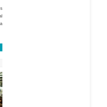
es
al
ra