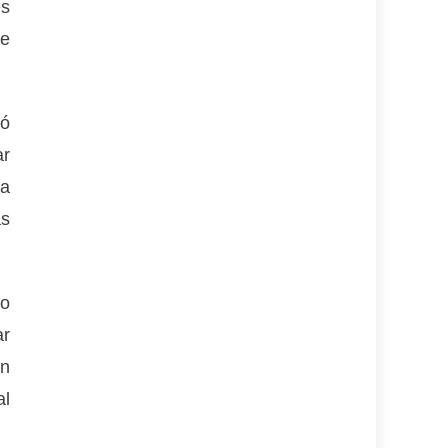
es
ie
ló
ar
 a
as
ro
ar
on
al