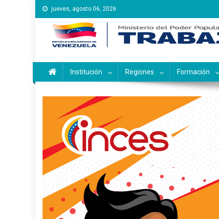
Saltar
jueves, agosto 06, 2026
al
contenido
Instituto Nacional de Ca
Inces
Institución
Regiones
Formación