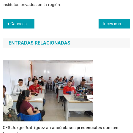
institutos privados en la región.
Navegación
Catinces visita a sus afiliados del estado Vargas
Inces impulsa la gastronomía venezolana a través de cursos talleres y diplomados
de
ENTRADAS RELACIONADAS
entradas
CFS Jorge Rodríguez arrancó clases presenciales con seis