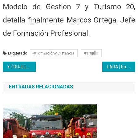
Modelo de Gestión 7 y Turismo 20,
detalla finalmente Marcos Ortega, Jefe
de Formación Profesional.
Etiquetado
#FormaciónADistancia
#Trujillo
Navegación
TRUJILLO | Formación a distancia promueve el trabajo en equipo
LARA | En plena cuarentena social y colectiva el Inces suma esfuerzos con resultados positivos
de
ENTRADAS RELACIONADAS
entradas