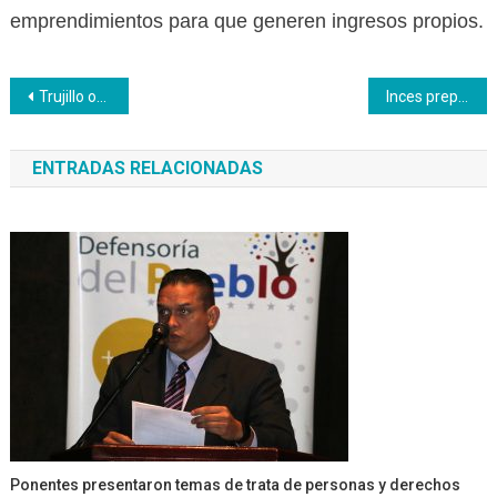
emprendimientos para que generen ingresos propios.
Navegación
Trujillo organizó Jornada Nacional de Diálogo y Rectificación
Inces prepara sabroso pan auténtico y liberador
de
ENTRADAS RELACIONADAS
entradas
Ponentes presentaron temas de trata de personas y derechos