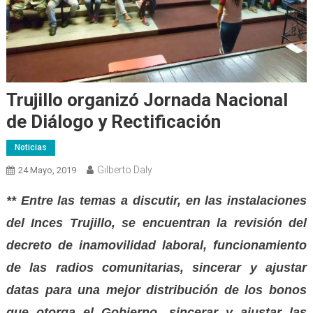
Trujillo organizó Jornada Nacional
de Diálogo y Rectificación
Noticias
Gilberto Daly
24 Mayo, 2019
** Entre las temas a discutir, en las instalaciones
del Inces Trujillo, se encuentran la revisión del
d
ecreto de
i
namovilidad
l
aboral, funcionamiento
de las radios comunitarias, sincera
r
y ajust
ar
datas
para una mejor distribución de los
b
onos
que otorga el Gobierno,
sincerar y ajustar
las