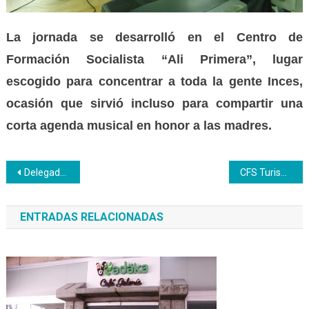
La jornada se desarroll
ó
en el Centro de
Formación Socialista “Ali Primera”, lugar
escogido para concentrar a toda la gente Inces,
ocasión que sirvió incluso para compartir una
corta agenda musical en honor a las
m
adres.
Navegación
Delegados del Clae estuvieron en la emisión 96 de Somos Inces
CFS Turismo inicia formación en Dulcería Criolla rescatando los valores gastronómicos de nuestra región
de
ENTRADAS RELACIONADAS
entradas