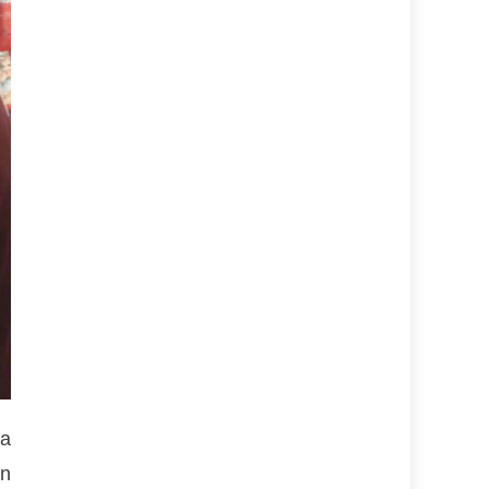
la
en