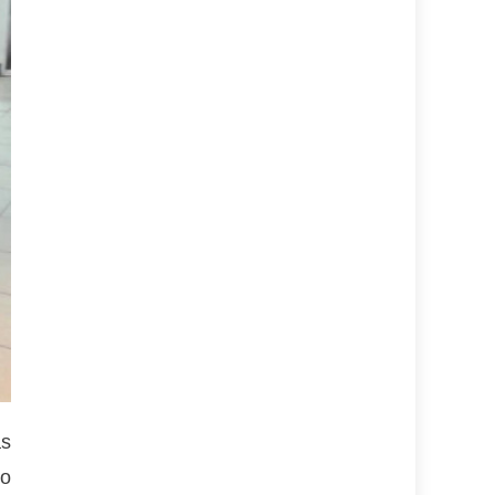
as
ro