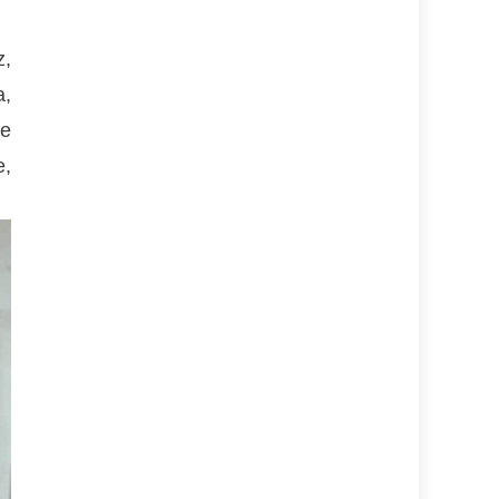
z,
a,
de
e,