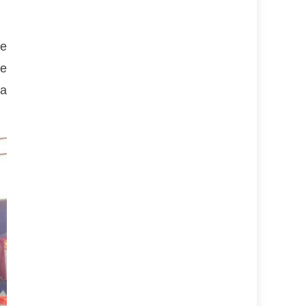
se
de
va