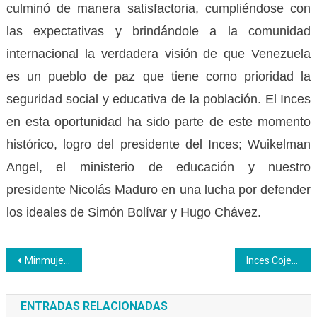
culminó de manera satisfactoria, cumpliéndose con
las expectativas y brindándole a la comunidad
internacional la verdadera visión de que Venezuela
es un pueblo de paz que tiene como prioridad la
seguridad social y educativa de la población. El Inces
en esta oportunidad ha sido parte de este momento
histórico, logro del presidente del Inces; Wuikelman
Angel, el ministerio de educación y nuestro
presidente Nicolás Maduro en una lucha por defender
los ideales de Simón Bolívar y Hugo Chávez.
Navegación
Minmujer entregó créditos financieros a 2 mil mujeres acreditadas por Inces
Inces Cojedes certificó saberes empíricos en la comunidad del Rodeo
de
ENTRADAS RELACIONADAS
entradas