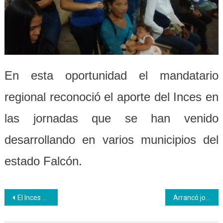
En esta oportunidad el mandatario
regional reconoció el aporte del Inces en
las jornadas que se han venido
desarrollando en varios municipios del
estado Falcón.
Navegación
El Inces contribuye a la formación de profesionales que reflejan la excelencia de la Patria
Arrancó jornadas de recaudación de tributos Inces en zonas comerciales de Caracas
de