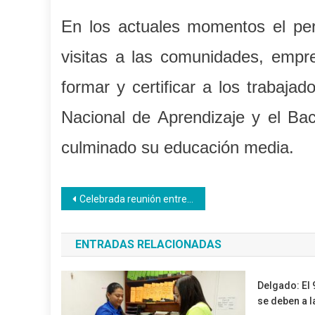
En los actuales momentos el per
visitas a las comunidades, empre
formar y certificar a los trabaja
Nacional de Aprendizaje y el Bac
culminado su educación media.
Navegación
Celebrada reunión entre la Senamecf y el Inces
de
ENTRADAS RELACIONADAS
entradas
Delgado: El 
se deben a l