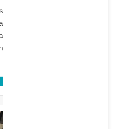
s
a
a
n