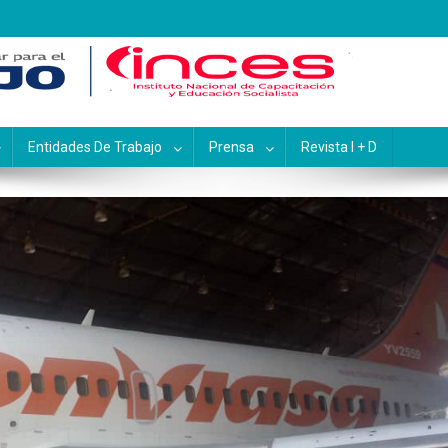
pacitación y Educación Socialis
Entidades De Trabajo
Prensa
Revista I + D